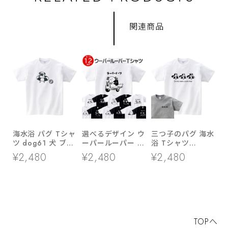
関連商品
海水浴 パグ Tシャ
選べるデザイン ウ
三つ子のパグ 海水
ツ dog61 犬 ブヒ
ーパールーパー T
浴 Tシャツ
パグ 好き 服 ゆる
シャツ am99 両生
dog86 海 夏休み
¥2,480
¥2,480
¥2,480
い イラスト
類 アニマル
犬 ブヒ ゆるい 手
描きイラスト パグ
犬好き 犬服
TOPへ