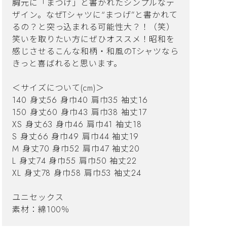
胸元に「まつげ」と書かれたシンプルなデ
ザイン。なぜTシャツに“まつげ”と書かれて
るの？と突っ込まれる可能性大？！（笑）
笑いを取りたい方にぜひオススメ！昭和を
感じさせるこんな和柄・和風のTシャツなら
きっと喜ばれると思います。
＜サイズについて(cm)＞
140 身丈56 身巾40 肩巾35 袖丈16
150 身丈60 身巾43 肩巾38 袖丈17
XS 身丈63 身巾46 肩巾41 袖丈18
S 身丈66 身巾49 肩巾44 袖丈19
M 身丈70 身巾52 肩巾47 袖丈20
L 身丈74 身巾55 肩巾50 袖丈22
XL 身丈78 身巾58 肩巾53 袖丈24
ユニセックス
素材：綿100％