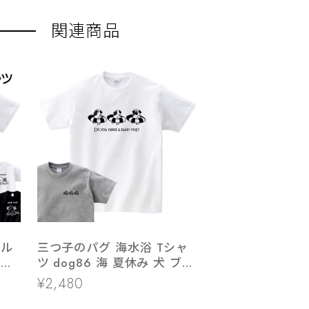
関連商品
ール
三つ子のパグ 海水浴 Tシャ
両生
ツ dog86 海 夏休み 犬 ブヒ
ゆるい 手描きイラスト パグ
¥2,480
犬好き 犬服