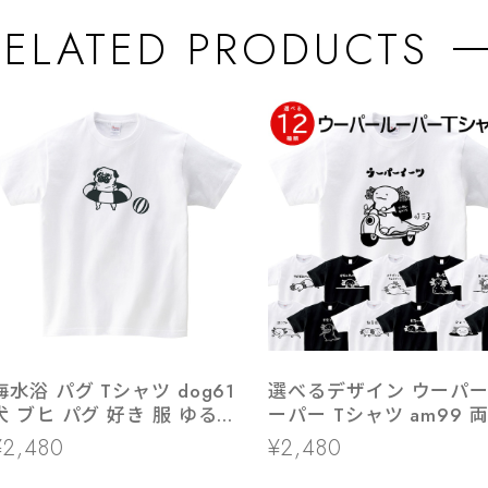
RELATED PRODUCTS
海水浴 パグ Tシャツ dog61
選べるデザイン ウーパ
犬 ブヒ パグ 好き 服 ゆるい
ーパー Tシャツ am99 
イラスト
類 アニマル
¥2,480
¥2,480