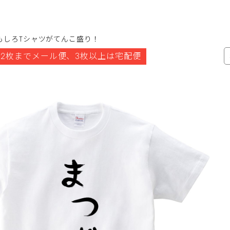
もしろTシャツがてんこ盛り！
2枚までメール便、3枚以上は宅配便