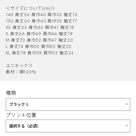
＜サイズについて(cm)＞
140 身丈56 身巾40 肩巾35 袖丈16
150 身丈60 身巾43 肩巾38 袖丈17
XS 身丈63 身巾46 肩巾41 袖丈18
S 身丈66 身巾49 肩巾44 袖丈19
M 身丈70 身巾52 肩巾47 袖丈20
L 身丈74 身巾55 肩巾50 袖丈22
XL 身丈78 身巾58 肩巾53 袖丈24
ユニセックス
素材：綿100％
種類
プリント位置