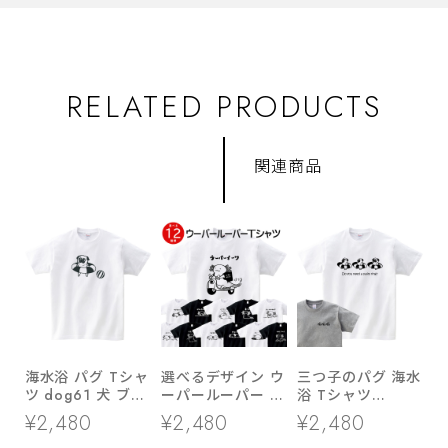
RELATED PRODUCTS
関連商品
海水浴 パグ Tシャ
選べるデザイン ウ
三つ子のパグ 海水
ツ dog61 犬 ブヒ
ーパールーパー T
浴 Tシャツ
パグ 好き 服 ゆる
シャツ am99 両生
dog86 海 夏休み
¥2,480
¥2,480
¥2,480
い イラスト
類 アニマル
犬 ブヒ ゆるい 手