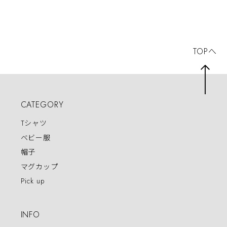
描きイラスト パグ
犬好き 犬服
TOPへ
CATEGORY
Tシャツ
ベビー服
帽子
マグカップ
Pick up
INFO