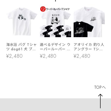
海水浴 パグ Tシャ
選べるデザイン ウ
アオリイカ 釣り人
ツ dog61 犬 ブヒ
ーパールーパー T
アングラー Tシャ
パグ 好き 服 ゆる
シャツ am99 両生
ツ rf28 あおりい
¥2,480
¥2,480
¥2,480
い イラスト
類 アニマル
か ルアーフィッシ
ング エギング 餌
木 海釣り 父の日
ギフト
TOPへ