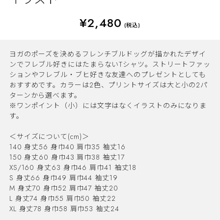
¥2,480
(税込)
ヨガのポーズを決めるフレンチブルドッグが描かれたデザイ
ンでフレブル好きにはたまらないTシャツ。ストリートファッ
ションやフレブル・ブヒ好きな友達へのプレゼントとしても
おすすめです。カラーは2色、プリントサイズは大と小の2パ
ターンから選べます。
※ワンポイント（小）には文字はなくイラストのみになりま
す。
＜サイズについて(cm)＞
140 身丈56 身巾40 肩巾35 袖丈16
150 身丈60 身巾43 肩巾38 袖丈17
XS/160 身丈63 身巾46 肩巾41 袖丈18
S 身丈66 身巾49 肩巾44 袖丈19
M 身丈70 身巾52 肩巾47 袖丈20
L 身丈74 身巾55 肩巾50 袖丈22
XL 身丈78 身巾58 肩巾53 袖丈24