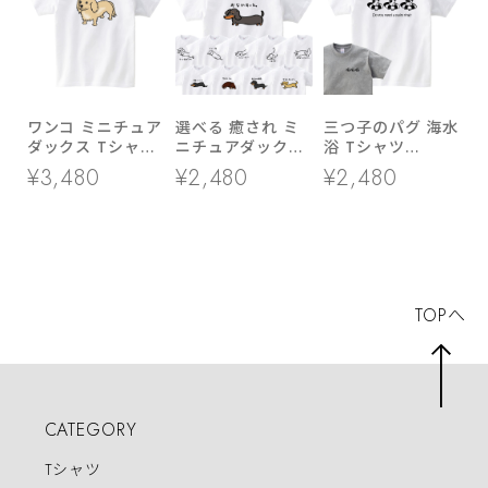
ワンコ ミニチュア
選べる 癒され ミ
三つ子のパグ 海水
ダックス Tシャツ
ニチュアダックス
浴 Tシャツ
dog301f ティーシ
カラーイラスト t
dog86 海 夏休み
¥3,480
¥2,480
¥2,480
ャツ ギフト プレ
シャツ dog82 服
犬 ブヒ ゆるい 手
ゼント 犬 イヌ ワ
ゆるい かわいい
描きイラスト パグ
ンコ おもしろtシ
イラスト
犬好き 犬服
ャツ 日本犬
TOPへ
CATEGORY
Tシャツ