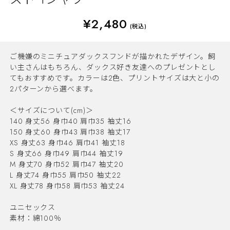
¥2,480
(税込)
ご機嫌のミニチュアダックスフンドが描かれたデザイン。飼
い主さんはもちろん、ダックス好き友達へのプレゼントとし
てもおすすめです。カラーは2色、プリントサイズは大と小の
2パターンから選べます。
＜サイズについて(cm)＞
140 身丈56 身巾40 肩巾35 袖丈16
150 身丈60 身巾43 肩巾38 袖丈17
XS 身丈63 身巾46 肩巾41 袖丈18
S 身丈66 身巾49 肩巾44 袖丈19
M 身丈70 身巾52 肩巾47 袖丈20
L 身丈74 身巾55 肩巾50 袖丈22
XL 身丈78 身巾58 肩巾53 袖丈24
ユニセックス
素材：綿100％