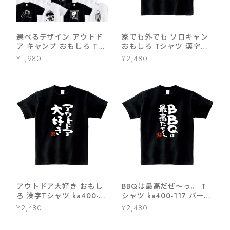
選べるデザイン アウトド
家でも外でも ソロキャン
ア キャンプ おもしろ Tシ
おもしろ Tシャツ 漢字
ャツ sp09 テント 寝袋 は
ka500-159 和柄 一人 ぼ
¥1,980
¥2,480
んごう リュック 朝日
っち キャンプ アウトドア
バーベキュー テント 焚き
火
アウトドア大好き おもし
BBQは最高だぜ〜っ。 T
ろ 漢字Tシャツ ka400-12
シャツ ka400-117 バーベ
登山 ハイキング キャンプ
キュー お肉好き キャンプ
¥2,480
¥2,480
好き
飯 アウトドア 漢字Tシャ
ツ