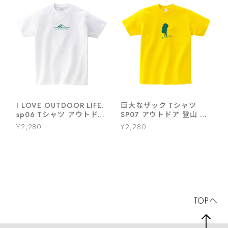
I LOVE OUTDOOR LIFE.
巨大なザック Tシャツ
sp06 Tシャツ アウトドア
SP07 アウトドア 登山 ワ
登山 ハイキング キャンプ
ンダーフォーゲル キャン
¥2,280
¥2,280
プ
TOPへ