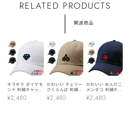
RELATED PRODUCTS
関連商品
キラキラ ダイヤモ
かわいい チェリー
かわいい めんだこ
ンド 刺繍キャップ
さくらんぼ 刺繍キ
メンダコ 刺繍キャ
cap-a_ss014 帽子
ャップ cap-
ップ cap-a_ss016
¥2,480
¥2,480
¥2,480
コットン ツイル
a_ss015 帽子 コ
帽子 ファッション
ロー キャップ
ットン ツイル ロ
アイテム コットン
ー キャップ
ツイル ロー キャ
ップ ワンポイント
ゆるい イラスト
おもしろ ワッペン