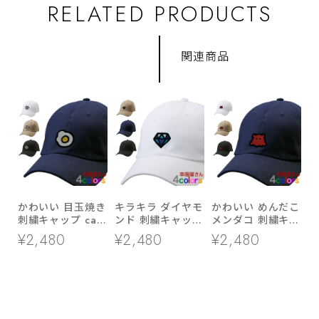
RELATED PRODUCTS
関連商品
かわいい 目玉焼き
キラキラ ダイヤモ
かわいい めんだこ
刺繍キャップ cap-
ンド 刺繍キャップ
メンダコ 刺繍キャ
a_ss011 帽子 コッ
cap-a_ss014 帽子
ップ cap-a_ss016
¥2,480
¥2,480
¥2,480
トン ツイル ロー
コットン ツイル
帽子 ファッション
キャップ ワンポイ
ロー キャップ
アイテム コットン
ント
ツイル ロー キャ
ップ ワンポイント
ゆるい イラスト
おもしろ ワッペン