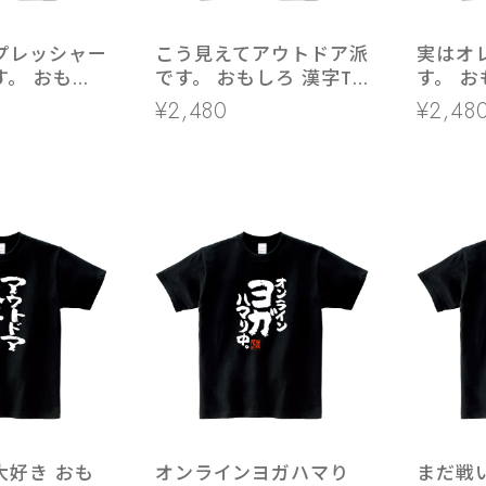
プレッシャー
こう見えてアウトドア派
実はオ
す。 おもし
です。 おもしろ 漢字T
す。 お
ツ ka400-
シャツ ka400-14
ャツ ka
¥2,480
¥2,48
圧感
大好き おも
オンラインヨガハマり
まだ戦