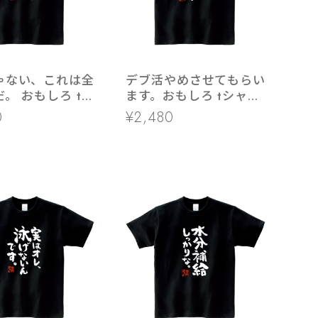
ゃない、これは全
デブ活やめさせてもらい
。 おもしろ tシ
ます。おもしろ tシャツ
400-87 ガタイ
ka400-80 チートデイ
0
¥2,480
ク 自己管理 体
決意 食事制限 カロリー
筋肉質 漢字 文字
筋トレ モチベーション
 ダイエット
ダイエット フィットネ
ス