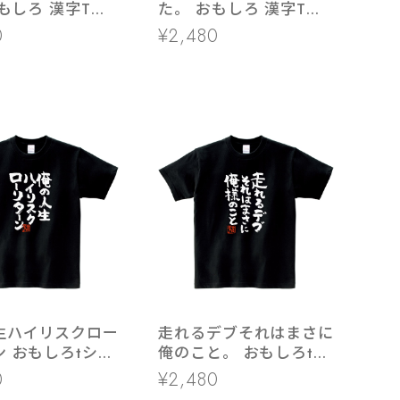
た。 おもしろ 漢字Tシ
400-108 和柄
ャツ ka400-107和柄 自
0
¥2,480
由 解放
生ハイリスクロー
走れるデブそれはまさに
 おもしろtシャ
俺のこと。 おもしろtシ
ka300-22 文字
ャツ ka300-21 漢字 文
0
¥2,480
ージTシャツ
字 メッセージTシャツ