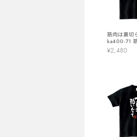
筋肉は裏切
ka400-7
エット おもしろ 漢字T
¥2,480
シャツ