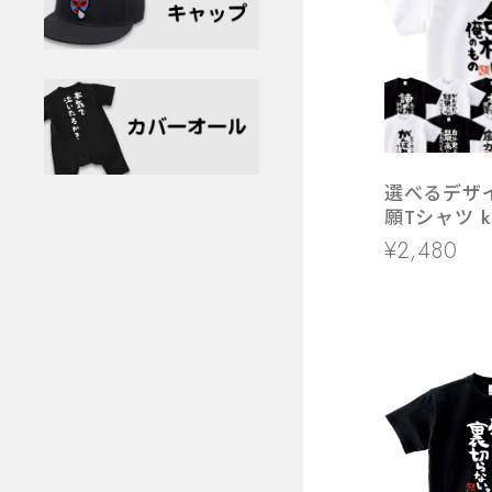
選べるデザ
願Tシャツ ka
学受験 高校
¥2,480
長袖 勝負願
強 受験対策