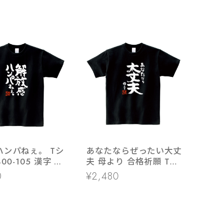
ハンパねぇ。 Tシ
あなたならぜったい大丈
00-105 漢字 和
夫 母より 合格祈願 Tシ
 解放 男女兼用
ャツ ka500-35 受験 資
0
¥2,480
格 試合 スポーツ 願掛け
お守り