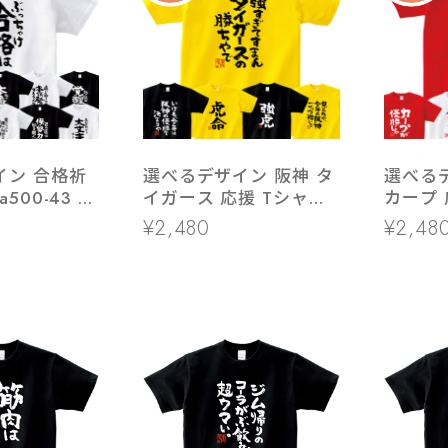
イン 合格祈
選べるデザイン 阪神 タ
選べる
500-43 大
イガース 応援 Tシャツ
カープ 
受験 半袖・
ka300-52 スポーツ 虎
ka300
¥2,480
¥2,48
掛け 資格勉
ファン 野球
 試験対策