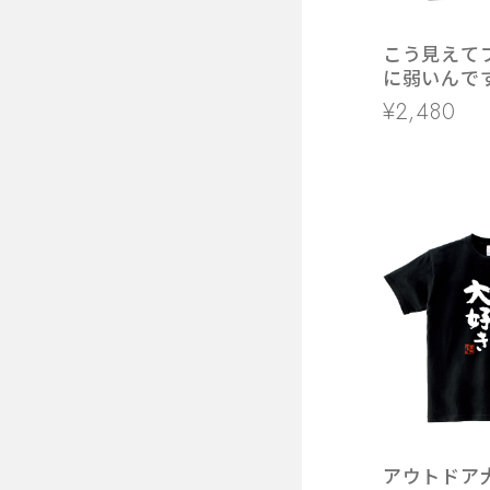
こう見えて
に弱いんで
ろ 漢字Tシャ
¥2,480
16 自虐 重
アウトドア