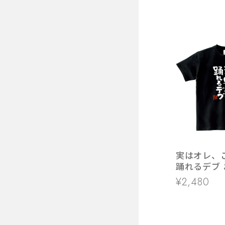
実はオレ、
踊れるデブ 
ャツ ka300
¥2,480
字 メッセー