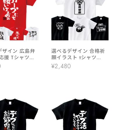
デザイン 広島弁
選べるデザイン 合格祈
応援 Tシャツ
願イラスト tシャツ
-04 野球
os108 受験対策大学受
0
¥2,480
験 高校受験 だるま 絵馬
お守り