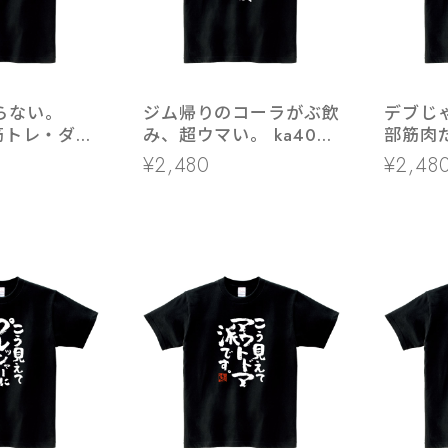
らない。
ジム帰りのコーラがぶ飲
デブじ
1 筋トレ・ダイ
み、超ウマい。 ka400-
部筋肉だ
40 おもしろ 漢字Tシャ
ャツ ka
¥2,480
¥2,48
ツ 男女兼用 オールシー
ストイッ
ズン 綿100％ ホワイ
脂肪率 
ト/ブラック 140cm-
筋トレ
160cm/S-
XLKOUFUKUYAブランド
送料込 送料無料