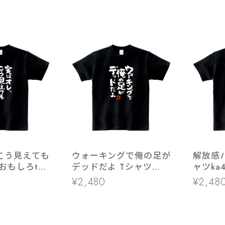
こう見えても
ウォーキングで俺の足が
解放感
おもしろtシ
デッドだよ Tシャツ
ャツka4
-20 漢字 文
ka400-27 おもしろ 漢
柄 自由
¥2,480
¥2,48
ジTシャツ
字 スポーツ ダイエット
男女兼用