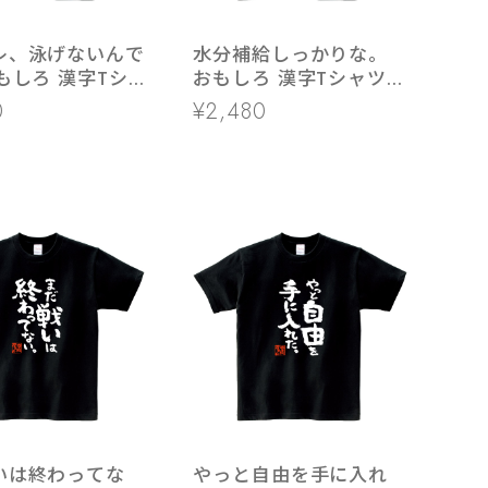
レ、泳げないんで
水分補給しっかりな。
もしろ 漢字Tシ
おもしろ 漢字Tシャツ
400-13
ka400-128 和柄 熱中症
0
¥2,480
対策
いは終わってな
やっと自由を手に入れ