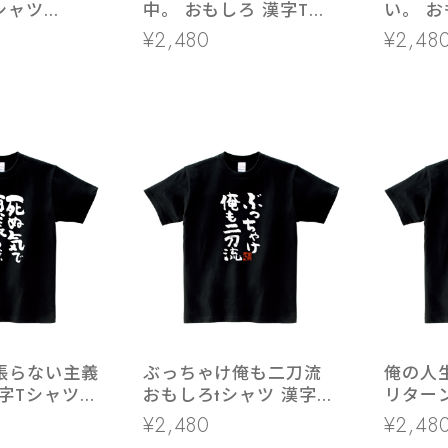
シャツ
中。 おもしろ 漢字Tシ
い。 おもしろ 漢字Tシ
 登山 ハイキ
ャツ ka400-119 和柄
ャツ ka
¥2,480
¥2,48
ンプ好き
zoom ヨガ ダイエット
張らない主義
ぶっちゃけ俺も二刀流
俺の人
字Tシャツ
おもしろtシャツ 漢字
リターン
ka300-40 文字 メッセ
ツ 漢字 
¥2,480
¥2,48
ージTシャツ
メッセ