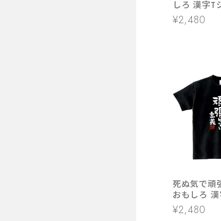
しろ 漢字T
ka400-12
¥2,480
ング キャ
死ぬ気で頑
おもしろ 漢
ka400-05
¥2,480